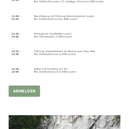
10:30
Wo: Hofkirche Luzern, St. Leodegar-Strasse 6, 6006 Luzern
11:00 –
Besichtigung mit Führung Gletschergarten Luzern
12:15
Wo: Denkmalstrasse 4a, 6006 Luzern
12:30 –
Mittagessen Stadtkeller Luzern
14:00
Wo: Sternenplatz 3, 6004 Luzern
14:15 –
Führung Löwendenkmal mit Restaurator Vitus Wey
15:30
Wo: Denkmalstrasse 4, 6006 Luzern
15:30 –
Apéro und Ausklang vor Ort
16:00
Wo: Denkmalstrasse 4, 6006 Luzern
ANMELDEN